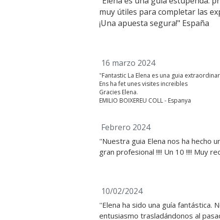
"
Elena es una guía estupenda: pro
muy útiles para completar las e
¡Una apuesta segura!" España
 16 marzo 2024
"
Fantastic La Elena es una guia extraordinar
Ens ha fet unes visites increibles
Gracies Elena
. 
EMILIO BOIXEREU COLL - Espanya
 Febrero 2024
"
Nuestra guia Elena nos ha hecho un
gran profesional !!!! Un 10 !!!! Muy
 10/02/2024
"
Elena ha sido una guía fantástica. N
entusiasmo trasladándonos al pasado