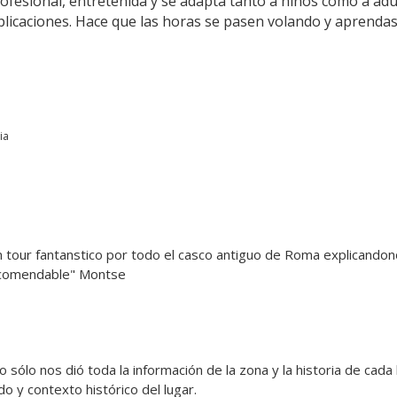
fesional, entretenida y se adapta tanto a niños como a adult
xplicaciones. Hace que las horas se pasen volando y aprenda
ia
 tour fantanstico por todo el casco antiguo de Roma explicandon
 recomendable" Montse
o sólo nos dió toda la información de la zona y la historia de cada l
 y contexto histórico del lugar.